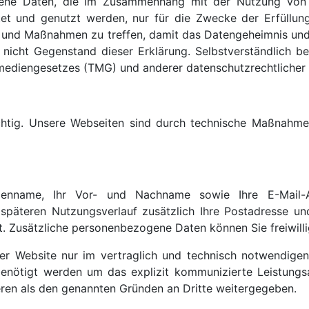
gene Daten, die im Zusammenhang mit der Nutzung von 
eitet und genutzt werden, nur für die Zwecke der Erfüllun
und Maßnahmen zu treffen, damit das Datengeheimnis und d
nd nicht Gegenstand dieser Erklärung. Selbstverständlich
mediengesetzes (TMG) und anderer datenschutzrechtlicher
wichtig. Unsere Webseiten sind durch technische Maßnah
rmenname, Ihr Vor- und Nachname sowie Ihre E-Mail-
m späteren Nutzungsverlauf zusätzlich Ihre Postadresse u
. Zusätzliche personenbezogene Daten können Sie freiwill
r Website nur im vertraglich und technisch notwendige
benötigt werden um das explizit kommunizierte Leistungsa
ren als den genannten Gründen an Dritte weitergegeben.